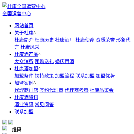
全国运营中心
网站首页
关于杜康
^
杜康简介
杜康历史
杜康酒厂
杜康使命
资质荣誉
形象代
言
杜康风采
杜康酒产品
^
大众消费
团购送礼
婚庆用酒
杜康酒加盟
^
加盟条件
扶持政策
加盟流程
联系加盟
加盟优势
加盟案例
^
代理商门店
签约代理商
代理商考察
杜康品鉴会
杜康酒资讯
酒业资讯
常见问答
联系加盟