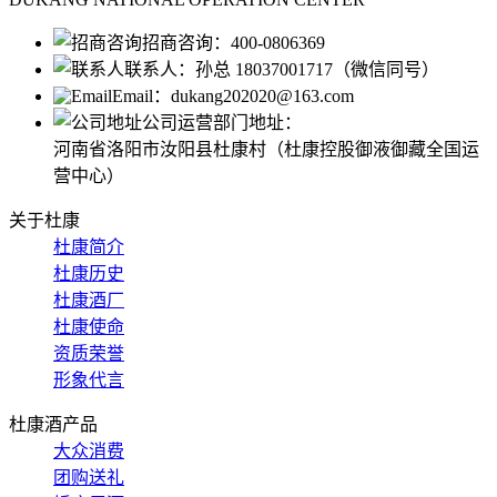
招商咨询：
400-0806369
联系人：
孙总 18037001717（微信同号）
Email：
dukang202020@163.com
公司运营部门地址：
河南省洛阳市汝阳县杜康村（杜康控股御液御藏全国运
营中心）
关于杜康
杜康简介
杜康历史
杜康酒厂
杜康使命
资质荣誉
形象代言
杜康酒产品
大众消费
团购送礼