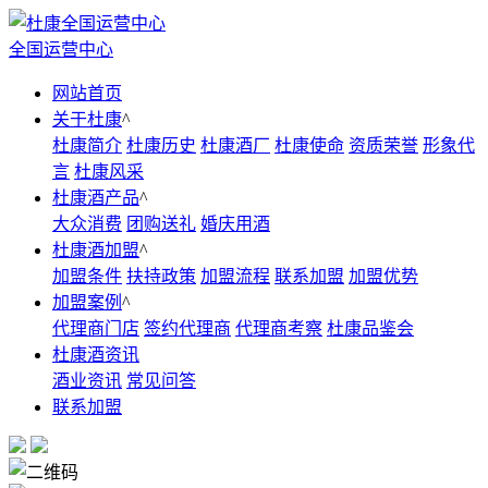
全国运营中心
网站首页
关于杜康
^
杜康简介
杜康历史
杜康酒厂
杜康使命
资质荣誉
形象代
言
杜康风采
杜康酒产品
^
大众消费
团购送礼
婚庆用酒
杜康酒加盟
^
加盟条件
扶持政策
加盟流程
联系加盟
加盟优势
加盟案例
^
代理商门店
签约代理商
代理商考察
杜康品鉴会
杜康酒资讯
酒业资讯
常见问答
联系加盟