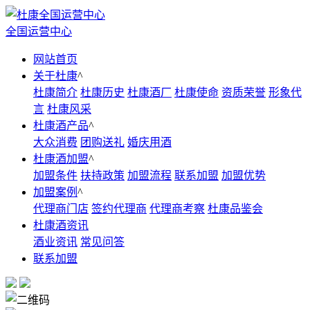
全国运营中心
网站首页
关于杜康
^
杜康简介
杜康历史
杜康酒厂
杜康使命
资质荣誉
形象代
言
杜康风采
杜康酒产品
^
大众消费
团购送礼
婚庆用酒
杜康酒加盟
^
加盟条件
扶持政策
加盟流程
联系加盟
加盟优势
加盟案例
^
代理商门店
签约代理商
代理商考察
杜康品鉴会
杜康酒资讯
酒业资讯
常见问答
联系加盟