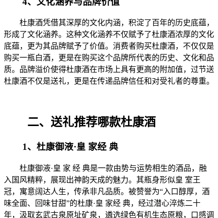
4、文化涵养与品牌价值
杜康酒凭借其深厚的文化内涵，积淀了百年的历史底蕴，
形成了文化涵养。这种文化涵养不仅赋予了杜康酒浓厚的文化
底蕴，更为其品牌赋予了价值。消费者购买杜康酒，不仅仅是
购买一瓶白酒，更是在购买这个品牌所代表的历史、文化和品
质。品牌溢价使得杜康酒在市场上具有更高的附加值，过节送
杜康酒不仅是送礼，更是在传递品牌信任和对受礼者的尊重。
二、送礼推荐哪款杜康酒
1、杜康御液·皇 家经 典
杜康御液·皇 家 经 典是一款由势与运势相生的酒品，融
入国风精粹，展现出神韵天成的魅力。其瓶身形似皇 室王
冠，寓意阔达人生，传承非凡品质。被赞誉为“入口醇厚，酒
味全面、回味甘甜”的杜康·皇 家经 典，经过潜心淬炼二十
年，汲取玄武古泉原址矿泉，遴选绿色有机生态原粮，口感调