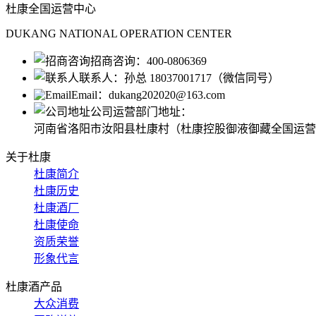
杜康全国运营中心
DUKANG NATIONAL OPERATION CENTER
招商咨询：
400-0806369
联系人：
孙总 18037001717（微信同号）
Email：
dukang202020@163.com
公司运营部门地址：
河南省洛阳市汝阳县杜康村（杜康控股御液御藏全国运营
关于杜康
杜康简介
杜康历史
杜康酒厂
杜康使命
资质荣誉
形象代言
杜康酒产品
大众消费