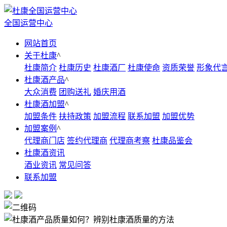
全国运营中心
网站首页
关于杜康
^
杜康简介
杜康历史
杜康酒厂
杜康使命
资质荣誉
形象代
杜康酒产品
^
大众消费
团购送礼
婚庆用酒
杜康酒加盟
^
加盟条件
扶持政策
加盟流程
联系加盟
加盟优势
加盟案例
^
代理商门店
签约代理商
代理商考察
杜康品鉴会
杜康酒资讯
酒业资讯
常见问答
联系加盟