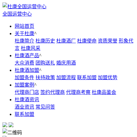
全国运营中心
网站首页
关于杜康
^
杜康简介
杜康历史
杜康酒厂
杜康使命
资质荣誉
形象代
言
杜康风采
杜康酒产品
^
大众消费
团购送礼
婚庆用酒
杜康酒加盟
^
加盟条件
扶持政策
加盟流程
联系加盟
加盟优势
加盟案例
^
代理商门店
签约代理商
代理商考察
杜康品鉴会
杜康酒资讯
酒业资讯
常见问答
联系加盟