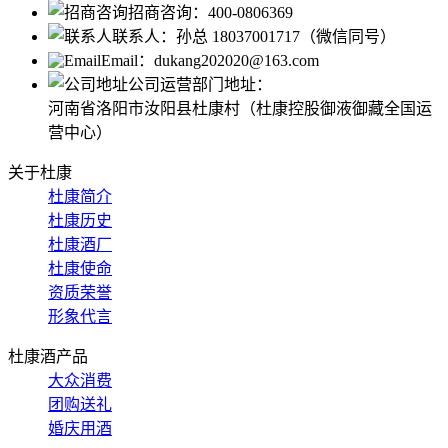
招商咨询：
400-0806369
联系人：
孙总 18037001717（微信同号）
Email：
dukang202020@163.com
公司运营部门地址：
河南省洛阳市汝阳县杜康村（杜康控股御液御藏全国运
营中心）
关于杜康
杜康简介
杜康历史
杜康酒厂
杜康使命
资质荣誉
形象代言
杜康酒产品
大众消费
团购送礼
婚庆用酒